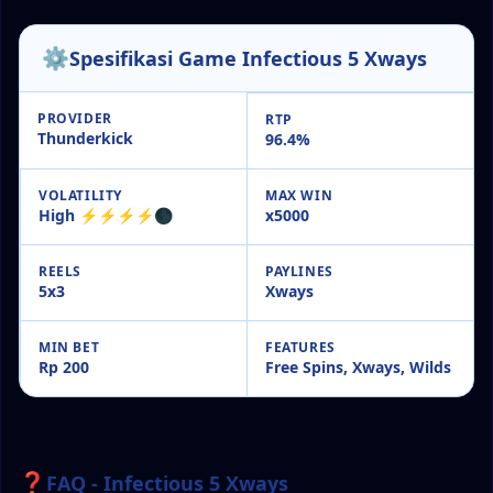
⚙️
Spesifikasi Game Infectious 5 Xways
PROVIDER
RTP
Thunderkick
96.4%
VOLATILITY
MAX WIN
High ⚡⚡⚡⚡🌑
x5000
REELS
PAYLINES
5x3
Xways
MIN BET
FEATURES
Rp 200
Free Spins, Xways, Wilds
❓
FAQ - Infectious 5 Xways