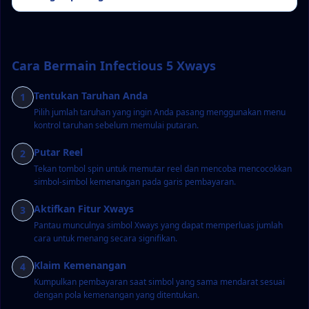
Cara Bermain Infectious 5 Xways
Tentukan Taruhan Anda
1
Pilih jumlah taruhan yang ingin Anda pasang menggunakan menu
kontrol taruhan sebelum memulai putaran.
Putar Reel
2
Tekan tombol spin untuk memutar reel dan mencoba mencocokkan
simbol-simbol kemenangan pada garis pembayaran.
Aktifkan Fitur Xways
3
Pantau munculnya simbol Xways yang dapat memperluas jumlah
cara untuk menang secara signifikan.
Klaim Kemenangan
4
Kumpulkan pembayaran saat simbol yang sama mendarat sesuai
dengan pola kemenangan yang ditentukan.