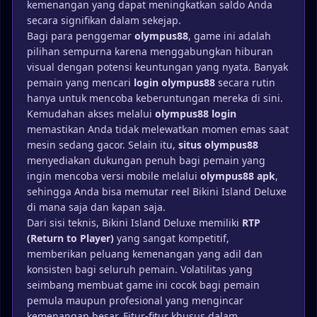
kemenangan yang dapat meningkatkan saldo Anda
secara signifikan dalam sekejap.
Bagi para penggemar
olympus88
, game ini adalah
pilihan sempurna karena menggabungkan hiburan
visual dengan potensi keuntungan yang nyata. Banyak
pemain yang mencari
login olympus88
secara rutin
hanya untuk mencoba keberuntungan mereka di sini.
Kemudahan akses melalui
olympus88 login
memastikan Anda tidak melewatkan momen emas saat
mesin sedang gacor. Selain itu,
situs olympus88
menyediakan dukungan penuh bagi pemain yang
ingin mencoba versi mobile melalui
olympus88 apk
,
sehingga Anda bisa memutar reel Bikini Island Deluxe
di mana saja dan kapan saja.
Dari sisi teknis, Bikini Island Deluxe memiliki
RTP
(Return to Player)
yang sangat kompetitif,
memberikan peluang kemenangan yang adil dan
konsisten bagi seluruh pemain. Volatilitas yang
seimbang membuat game ini cocok bagi pemain
pemula maupun profesional yang mengincar
kemenangan besar. Fitur-fitur khusus dalam