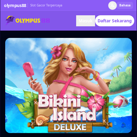
olympus88
Slot Gacor Terpercaya
Bahasa
Masuk
Daftar Sekarang