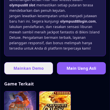
olympus88 slot
memastikan setiap putaran terasa
mendebarkan dan penuh kejutan.
Jangan lewatkan kesempatan untuk menjadi jutawan
baru hari ini. Segera kunjungi
olympus88login.com
,
lakukan pendaftaran, dan rasakan sensasi liburan
mewah sambil meraih jackpot fantastis di Bikini Island
Deluxe. Pengalaman bermain terbaik, layanan
pelanggan responsif, dan bonus melimpah hanya
tersedia untuk Anda di platform terpercaya kami!
Mainkan Demo
Main Uang Asli
Game Terkait